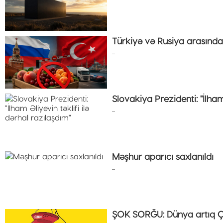
Türkiyə və Rusiya arasınd
...
Slovakiya Prezidenti: "İlham
...
Məşhur aparıcı saxlanıldı
...
ŞOK SORĞU: Dünya artıq Ç