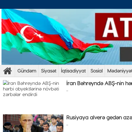
Gündəm
Siyasət
İqtisadiyyat
Sosial
Mədəniyyə
İran Bəhreyndə ABŞ-nin hər
...
Rusiyaya alverə gedən az
...