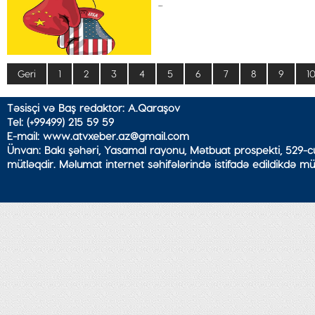
...
Geri
1
2
3
4
5
6
7
8
9
1
Təsisçi və Baş redaktor: A.Qaraşov
Tel: (+99499) 215 59 59
E-mail: www.atvxeber.az@gmail.com
Ünvan: Bakı şəhəri, Yasamal rayonu, Mətbuat prospekti, 529-cu
mütləqdir. Məlumat internet səhifələrində istifadə edildikdə mü