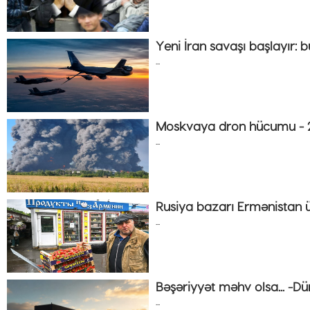
Yeni İran savaşı başlayır: bu
...
Moskvaya dron hücumu - 2
...
Rusiya bazarı Ermənistan ü
...
Bəşəriyyət məhv olsa... -Dü
...