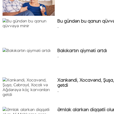
Bu gündən bu qanun qüvvə
...
Bakıkartın qiyməti artdı
...
Xankəndi, Xocavənd, Şuşa,
getdi
...
Əmlak alarkən diqqətli olun