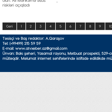
...
Geri
1
2
3
4
5
6
7
8
9
1
Təsisçi və Baş redaktor: A.Qaraşov
Tel: (+99499) 215 59 59
E-mail: www.atvxeber.az@gmail.com
Ünvan: Bakı şəhəri, Yasamal rayonu, Mətbuat prospekti, 529-cu
mütləqdir. Məlumat internet səhifələrində istifadə edildikdə mü