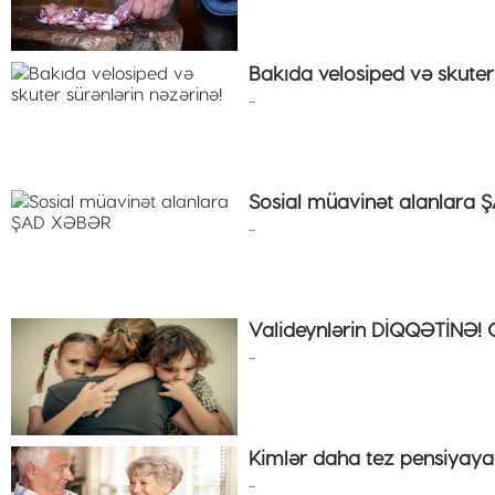
Bakıda velosiped və skuter 
...
Sosial müavinət alanlara
...
Valideynlərin DİQQƏTİNƏ! Qə
...
Kimlər daha tez pensiyaya 
...