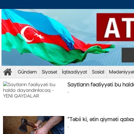
Gündəm
Siyasət
İqtisadiyyat
Sosial
Mədəniyyə
Saytların fəaliyyəti bu h
...
“Təbii ki, ətin qiyməti qalx
...